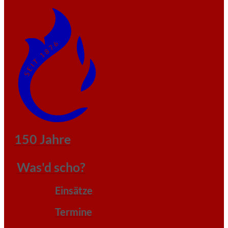
150 Jahre
Was'd scho?
Einsätze
Termine