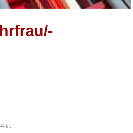
rfrau/-
Wehr.