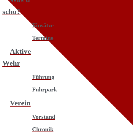
scho?
Einsätze
Termine
Aktive
Wehr
Führung
Fuhrpark
Verein
Vorstand
Chronik