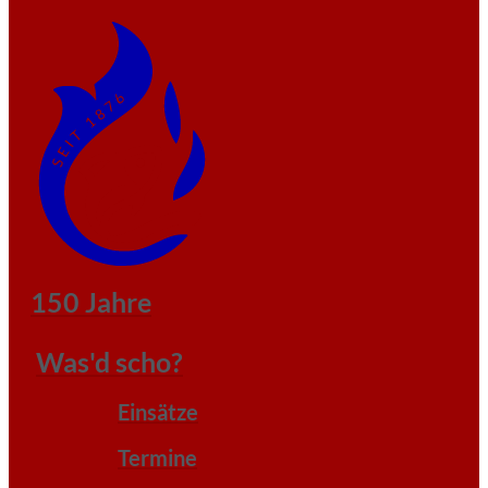
150 Jahre
Was'd scho?
Einsätze
Termine