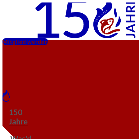
Mitglied werden
150
Jahre
Was'd