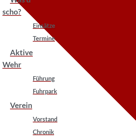
scho?
Einsätze
Termine
Aktive
Wehr
Führung
Fuhrpark
Verein
Vorstand
Chronik